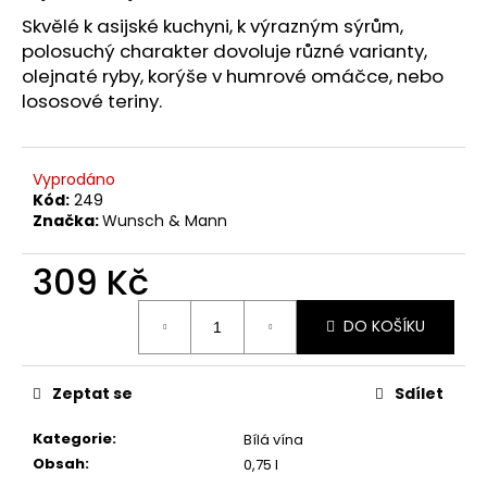
č
u
Skvělé k asijské kuchyni, k výrazným sýrům,
j
polosuchý charakter dovoluje různé varianty,
e
olejnaté ryby, korýše v humrové omáčce, nebo
m
lososové teriny.
e
Vyprodáno
WEINVIERTEL
Kód:
249
DAC
Značka:
Wunsch & Mann
GRÜNER
VELTLINER
309 Kč
339
Kč
Původně:
Měrná
390
DO KOŠÍKU
cena:
Kč
Zeptat se
Sdílet
Kategorie
:
Bílá vína
Obsah
:
0,75 l