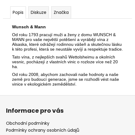
Popis
Diskuze
Značka
Wunsch & Mann
Od roku 1793 pracují muži a ženy z domu WUNSCH &
MANN pro vaše největší potěšení a vyrábějí vína z
Alsaska, které odrážejí rodinnou vášeň a skutečnou lásku
k této profesi, která se neustále vyvíjí a respektuje tradice.
Tato vína, z nejlepších svahů Wettolsheimu a okolních
vesnic, pocházejí z vlastních vinic o rozloze více než 20
ha.
Od roku 2008, abychom zachovali naše hodnoty a naše
země pro budoucí generace, jsme se rozhodli vést naše
vinice v ekologickém zemědělství.
Z
á
Informace pro vás
p
a
Obchodní podmínky
t
Podmínky ochrany osobních údajů