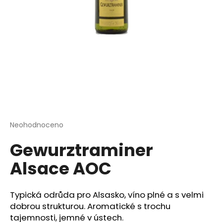
a
j
í
t
?
HLEDAT
Průměrné
Neohodnoceno
Podrobnosti hodnocení
hodnocení
Gewurztraminer
produktu
je
D
Alsace AOC
0,0
o
z
p
5
o
hvězdiček.
Typická odrůda pro Alsasko, víno plné a s velmi
r
dobrou strukturou. Aromatické s trochu
u
tajemnosti, jemné v ústech.