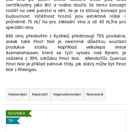
certifikovány jako BIO a rodina doufá, že tento koncept
a
rozšíří na celé panství a věří, že je to klíčový koncept pro
j
budoucnost. Výtěžnost hroznů jsou extrémně nízké –
í
průměrně 75 HL/ ha pro základní vína a až 40 HL/ha pro
speciální vína.
t
Bílá vína, především z Ryzlinků, představují 75% produkce,
?
avšak také Pinot Noir je nesmírně důležitou součástí
produkce statku. Například velkolepá vinice
Assmanshausen, která se tyčí vysoko nad Rýnem, je
osázena z 99% odrůdou Pinot Noir. Allendorfův Quercus
Pinot Noir je příklad světové třídy, jak dobrý může být Pinot
HLEDAT
Noir z Rheingau.
Ř
D
a
Nejlevnější
Nejdražší
Nejprodávanější
Abecedně
o
z
p
e
V
o
NOVINKA
n
r
ý
TIP
í
u
p