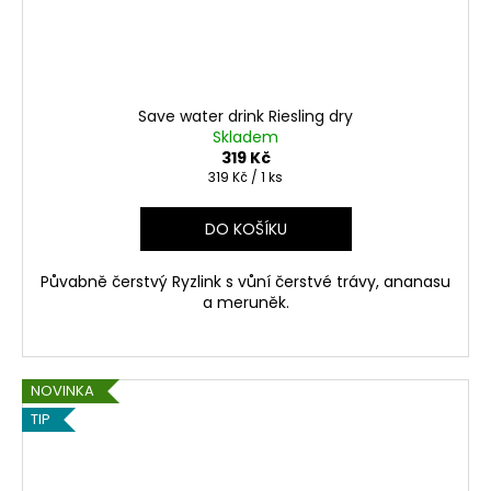
Save water drink Riesling dry
Skladem
319 Kč
Měrná
319 Kč / 1 ks
cena:
DO KOŠÍKU
Půvabně čerstvý Ryzlink s vůní čerstvé trávy, ananasu
a meruněk.
NOVINKA
TIP