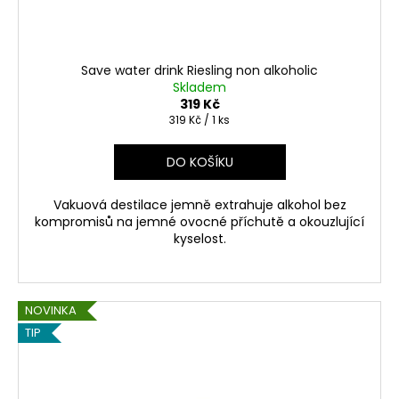
Save water drink Riesling non alkoholic
Skladem
319 Kč
Měrná
319 Kč / 1 ks
cena:
DO KOŠÍKU
Vakuová destilace jemně extrahuje alkohol bez
kompromisů na jemné ovocné příchutě a okouzlující
kyselost.
NOVINKA
TIP