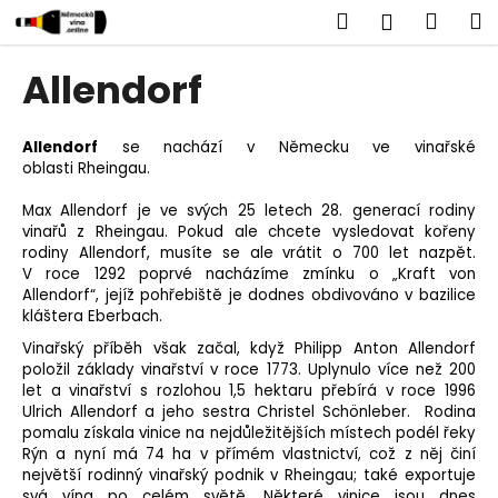
K
Přejít
Hledat
Náku
M
Přihlášen
na
o
obsah
Zpět
Zpět
košík
š
Allendorf
í
C
k
o
Allendorf
se nachází v Německu ve vinařské
oblasti Rheingau.
p
o
Max Allendorf je ve svých 25 letech 28. generací rodiny
t
vinařů z Rheingau. Pokud ale chcete vysledovat kořeny
rodiny Allendorf, musíte se ale vrátit o 700 let nazpět.
ř
V roce 1292 poprvé nacházíme zmínku o „Kraft von
e
Allendorf“, jejíž pohřebiště je dodnes obdivováno v bazilice
kláštera Eberbach.
b
u
Vinařský příběh však začal, když Philipp Anton Allendorf
položil základy vinařství v roce 1773. Uplynulo více než 200
j
let a vinařství s rozlohou 1,5 hektaru přebírá v roce 1996
e
Ulrich Allendorf a jeho sestra Christel Schönleber. Rodina
t
pomalu získala vinice na nejdůležitějších místech podél řeky
Rýn a nyní má 74 ha v přímém vlastnictví, což z něj činí
e
největší rodinný vinařský podnik v Rheingau; také exportuje
n
svá vína po celém světě. Některé vinice jsou dnes