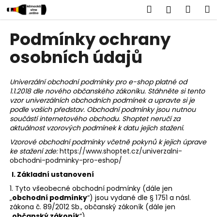
K
Přejít
Hledat
Náku
M
Přihlášen
na
o
obsah
Zpět
Zpět
košík
š
Podmínky ochrany
í
C
osobních údajů
k
o
p
Univerz
ální obchodní podmínky pro e-shop platné od
o
1.1.2018 dle nového občanského zákoníku. Stáhněte si tento
vzor univerzálních obchodních podmínek a upravte si je
t
podle vašich představ. Obchodní podmínky jsou nutnou
ř
součástí internetového obchodu. Shopt
et neru
čí za
e
aktuálnost vzorových podmínek k datu jejich stažení
.
b
Vzorové obchodní podmínky včetně pokynů k jejich úprave
u
ke stažení zde:
https://www.shoptet.cz/univerzalni-
obchodni-podminky-pro-eshop/
j
I.
Základní ustanovení
e
1. Tyto všeobecné obchodní podmínky (dále jen
t
„
obchodní podmínky
“) jsou vydané dle § 1751 a násl.
e
zákona č. 89/2012 Sb., občanský zákoník (dále jen
n
„
občanský zákoník
“)