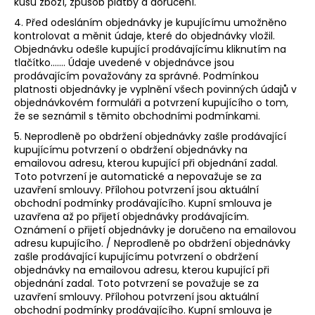
kusů zboží, způsob platby a doručení.
4. Před odesláním objednávky je kupujícímu umožněno
kontrolovat a měnit údaje, které do objednávky vložil.
Objednávku odešle kupující prodávajícímu kliknutím na
tlačítko……. Údaje uvedené v objednávce jsou
prodávajícím považovány za správné. Podmínkou
platnosti objednávky je vyplnění všech povinných údajů v
objednávkovém formuláři a potvrzení kupujícího o tom,
že se seznámil s těmito obchodními podmínkami.
5. Neprodleně po obdržení objednávky zašle prodávající
kupujícímu potvrzení o obdržení objednávky na
emailovou adresu, kterou kupující při objednání zadal.
Toto potvrzení je automatické a nepovažuje se za
uzavření smlouvy. Přílohou potvrzení jsou aktuální
obchodní podmínky prodávajícího. Kupní smlouva je
uzavřena až po přijetí objednávky prodávajícím.
Oznámení o přijetí objednávky je doručeno na emailovou
adresu kupujícího. / Neprodleně po obdržení objednávky
zašle prodávající kupujícímu potvrzení o obdržení
objednávky na emailovou adresu, kterou kupující při
objednání zadal. Toto potvrzení se považuje se za
uzavření smlouvy. Přílohou potvrzení jsou aktuální
obchodní podmínky prodávajícího. Kupní smlouva je