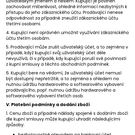
uživatelským jménem a heslem. Kupující je povinen
zachovávat mlčenlivost, ohledně informací nezbytných k
přístupu do jeho zákaznického účtu. Prodávající nenese
odpovědnost za případné zneužití zákaznického účtu
třetími osobami.
4. Kupující není oprávněn umožnit využívání zákaznického
účtu třetím osobám.
5. Prodávající může zrušit uživatelský účet, a to zejména v
případě, když kupující svůj uživatelský účet déle
nevyužívá, či v případě, kdy kupující poruší své povinnosti
z kupní smlouvy a těchto obchodních podmínek.
6. Kupující bere na vědomí, že uživatelský účet nemusí
být dostupný nepřetržitě, a to zejména s ohledem na
nutnou údržbu hardwarového a softwarového vybavení
prodávajícího, popř. nutnou údržbu hardwarového a
softwarového vybavení třetích osob.
V. Platební podmínky a dodání zboží
1. Cenu zboží a případné náklady spojené s dodáním zboží
dle kupní smlouvy může kupující uhradit následujícími
způsoby:
bezhotovostně převodem na bankovní účet