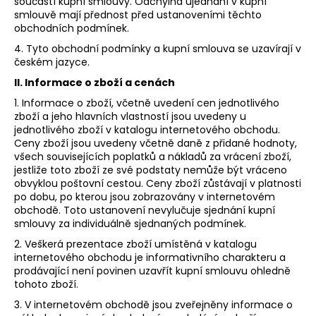
č
součástí kupní smlouvy. Odchylná ujednání v kupní
smlouvě mají přednost před ustanoveními těchto
u
obchodních podmínek.
j
e
4. Tyto obchodní podmínky a kupní smlouva se uzavírají v
m
českém jazyce.
e
II. Informace o zboží a cenách
1. Informace o zboží, včetně uvedení cen jednotlivého
zboží a jeho hlavních vlastností jsou uvedeny u
RIESLING
jednotlivého zboží v katalogu internetového obchodu.
KABINET
Ceny zboží jsou uvedeny včetně daně z přidané hodnoty,
WEHLENER
SONNEUHR
všech souvisejících poplatků a nákladů za vrácení zboží,
jestliže toto zboží ze své podstaty nemůže být vráceno
329
obvyklou poštovní cestou. Ceny zboží zůstávají v platnosti
Kč
po dobu, po kterou jsou zobrazovány v internetovém
Původně:
obchodě. Toto ustanovení nevylučuje sjednání kupní
330
Kč
smlouvy za individuálně sjednaných podmínek.
2. Veškerá prezentace zboží umístěná v katalogu
internetového obchodu je informativního charakteru a
prodávající není povinen uzavřít kupní smlouvu ohledně
tohoto zboží.
3. V internetovém obchodě jsou zveřejněny informace o