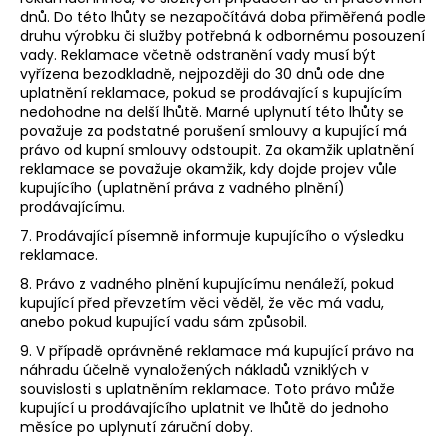
dnů. Do této lhůty se nezapočítává doba přiměřená podle
druhu výrobku či služby potřebná k odbornému posouzení
vady. Reklamace včetně odstranění vady musí být
vyřízena bezodkladně, nejpozději do 30 dnů ode dne
uplatnění reklamace, pokud se prodávající s kupujícím
nedohodne na delší lhůtě. Marné uplynutí této lhůty se
považuje za podstatné porušení smlouvy a kupující má
právo od kupní smlouvy odstoupit. Za okamžik uplatnění
reklamace se považuje okamžik, kdy dojde projev vůle
kupujícího (uplatnění práva z vadného plnění)
prodávajícímu.
7. Prodávající písemně informuje kupujícího o výsledku
reklamace.
8. Právo z vadného plnění kupujícímu nenáleží, pokud
kupující před převzetím věci věděl, že věc má vadu,
anebo pokud kupující vadu sám způsobil.
9. V případě oprávněné reklamace má kupující právo na
náhradu účelně vynaložených nákladů vzniklých v
souvislosti s uplatněním reklamace. Toto právo může
kupující u prodávajícího uplatnit ve lhůtě do jednoho
měsíce po uplynutí záruční doby.