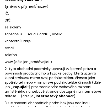
a
(jméno a příjmení/název)
j
IČ:
í
DIČ:
t
se sídlem:
?
zapsané u ….. soudu, oddíl…., vložka…..
kontaktní údaje:
email
telefon
HLEDAT
www (dále jen „prodávající“)
2. Tyto obchodní podmínky upravují vzájemná práva a
povinnosti prodávajícího a fyzické osoby, která uzavírá
D
kupní smlouvu mimo svoji podnikatelskou činnost jako
o
spotřebitel, nebo v rámci své podnikatelské činnosti (dále
p
jen: „
kupující
“) prostřednictvím webového rozhraní
o
umístěného na webové stránce dostupné na internetové
adrese….. (dále je „
internetový obchod
“).
r
u
3. Ustanovení obchodních podmínek jsou nedílnou