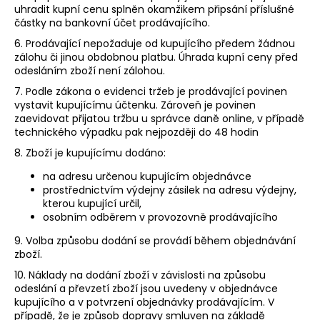
uhradit kupní cenu splněn okamžikem připsání příslušné
částky na bankovní účet prodávajícího.
6. Prodávající nepožaduje od kupujícího předem žádnou
zálohu či jinou obdobnou platbu. Úhrada kupní ceny před
odesláním zboží není zálohou.
7. Podle zákona o evidenci tržeb je prodávající povinen
vystavit kupujícímu účtenku. Zároveň je povinen
zaevidovat přijatou tržbu u správce daně online, v případě
technického výpadku pak nejpozději do 48 hodin
8. Zboží je kupujícímu dodáno:
na adresu určenou kupujícím objednávce
prostřednictvím výdejny zásilek na adresu výdejny,
kterou kupující určil,
osobním odběrem v provozovně prodávajícího
9. Volba způsobu dodání se provádí během objednávání
zboží.
10. Náklady na dodání zboží v závislosti na způsobu
odeslání a převzetí zboží jsou uvedeny v objednávce
kupujícího a v potvrzení objednávky prodávajícím. V
případě, že je způsob dopravy smluven na základě