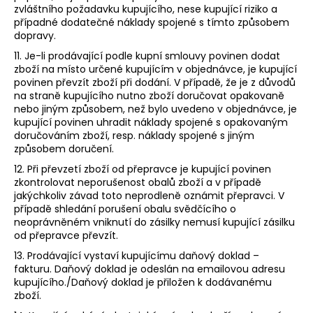
zvláštního požadavku kupujícího, nese kupující riziko a
případné dodatečné náklady spojené s tímto způsobem
dopravy.
11. Je-li prodávající podle kupní smlouvy povinen dodat
zboží na místo určené kupujícím v objednávce, je kupující
povinen převzít zboží při dodání. V případě, že je z důvodů
na straně kupujícího nutno zboží doručovat opakovaně
nebo jiným způsobem, než bylo uvedeno v objednávce, je
kupující povinen uhradit náklady spojené s opakovaným
doručováním zboží, resp. náklady spojené s jiným
způsobem doručení.
12. Při převzetí zboží od přepravce je kupující povinen
zkontrolovat neporušenost obalů zboží a v případě
jakýchkoliv závad toto neprodleně oznámit přepravci. V
případě shledání porušení obalu svědčícího o
neoprávněném vniknutí do zásilky nemusí kupující zásilku
od přepravce převzít.
13. Prodávající vystaví kupujícímu daňový doklad –
fakturu. Daňový doklad je odeslán na emailovou adresu
kupujícího./Daňový doklad je přiložen k dodávanému
zboží.