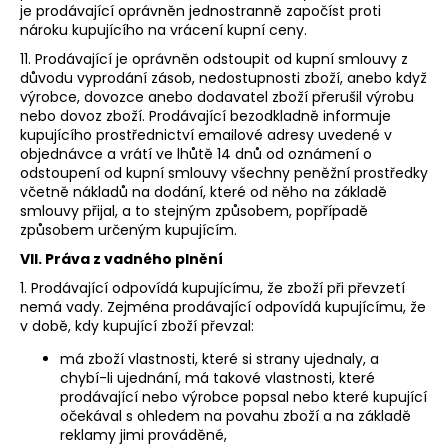
je prodávající oprávněn jednostranně započíst proti
nároku kupujícího na vrácení kupní ceny.
11. Prodávající je oprávněn odstoupit od kupní smlouvy z
důvodu vyprodání zásob, nedostupnosti zboží, anebo když
výrobce, dovozce anebo dodavatel zboží přerušil výrobu
nebo dovoz zboží. Prodávající bezodkladně informuje
kupujícího prostřednictví emailové adresy uvedené v
objednávce a vrátí ve lhůtě 14 dnů od oznámení o
odstoupení od kupní smlouvy všechny peněžní prostředky
včetně nákladů na dodání, které od něho na základě
smlouvy přijal, a to stejným způsobem, popřípadě
způsobem určeným kupujícím.
VII. Práva z vadného plnění
1. Prodávající odpovídá kupujícímu, že zboží při převzetí
nemá vady. Zejména prodávající odpovídá kupujícímu, že
v době, kdy kupující zboží převzal:
má zboží vlastnosti, které si strany ujednaly, a
chybí-li ujednání, má takové vlastnosti, které
prodávající nebo výrobce popsal nebo které kupující
očekával s ohledem na povahu zboží a na základě
reklamy jimi prováděné,