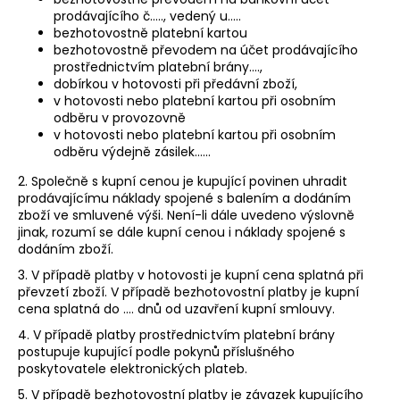
prodávajícího č….., vedený u…..
bezhotovostně platební kartou
bezhotovostně převodem na účet prodávajícího
prostřednictvím platební brány….,
dobírkou v hotovosti při předávní zboží,
v hotovosti nebo platební kartou při osobním
odběru v provozovně
v hotovosti nebo platební kartou při osobním
odběru výdejně zásilek…...
2. Společně s kupní cenou je kupující povinen uhradit
prodávajícímu náklady spojené s balením a dodáním
zboží ve smluvené výši. Není-li dále uvedeno výslovně
jinak, rozumí se dále kupní cenou i náklady spojené s
dodáním zboží.
3. V případě platby v hotovosti je kupní cena splatná při
převzetí zboží. V případě bezhotovostní platby je kupní
cena splatná do …. dnů od uzavření kupní smlouvy.
4. V případě platby prostřednictvím platební brány
postupuje kupující podle pokynů příslušného
poskytovatele elektronických plateb.
5. V případě bezhotovostní platby je závazek kupujícího