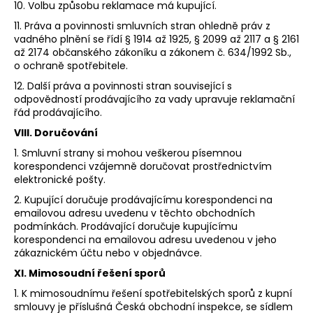
10. Volbu způsobu reklamace má kupující.
11. Práva a povinnosti smluvních stran ohledně práv z
vadného plnění se řídí § 1914 až 1925, § 2099 až 2117 a § 2161
až 2174 občanského zákoníku a zákonem č. 634/1992 Sb.,
o ochraně spotřebitele.
12. Další práva a povinnosti stran související s
odpovědností prodávajícího za vady upravuje reklamační
řád prodávajícího.
VIII. Doručování
1. Smluvní strany si mohou veškerou písemnou
korespondenci vzájemně doručovat prostřednictvím
elektronické pošty.
2. Kupující doručuje prodávajícímu korespondenci na
emailovou adresu uvedenu v těchto obchodních
podmínkách. Prodávající doručuje kupujícímu
korespondenci na emailovou adresu uvedenou v jeho
zákaznickém účtu nebo v objednávce.
XI. Mimosoudní řešení sporů
1. K mimosoudnímu řešení spotřebitelských sporů z kupní
smlouvy je příslušná Česká obchodní inspekce, se sídlem