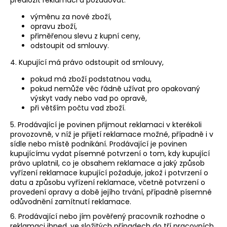
výměnu za nové zboží,
opravu zboží,
přiměřenou slevu z kupní ceny,
odstoupit od smlouvy.
4. Kupující má právo odstoupit od smlouvy,
pokud má zboží podstatnou vadu,
pokud nemůže věc řádně užívat pro opakovaný
výskyt vady nebo vad po opravě,
při větším počtu vad zboží.
5. Prodávající je povinen přijmout reklamaci v kterékoli
provozovně, v níž je přijetí reklamace možné, případně i v
sídle nebo místě podnikání. Prodávající je povinen
kupujícímu vydat písemné potvrzení o tom, kdy kupující
právo uplatnil, co je obsahem reklamace a jaký způsob
vyřízení reklamace kupující požaduje, jakož i potvrzení o
datu a způsobu vyřízení reklamace, včetně potvrzení o
provedení opravy a době jejího trvání, případně písemné
odůvodnění zamítnutí reklamace.
6. Prodávající nebo jím pověřený pracovník rozhodne o
reklamaci ihned, ve složitých případech do tří pracovních