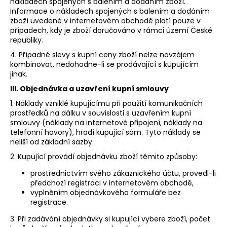
nákladech spojených s balením a dodáním zboží.
Informace o nákladech spojených s balením a dodáním
zboží uvedené v internetovém obchodě platí pouze v
případech, kdy je zboží doručováno v rámci území České
republiky.
4. Případné slevy s kupní ceny zboží nelze navzájem
kombinovat, nedohodne-li se prodávající s kupujícím
jinak.
III. Objednávka a uzavření kupní smlouvy
1. Náklady vzniklé kupujícímu při použití komunikačních
prostředků na dálku v souvislosti s uzavřením kupní
smlouvy (náklady na internetové připojení, náklady na
telefonní hovory), hradí kupující sám. Tyto náklady se
neliší od základní sazby.
2. Kupující provádí objednávku zboží těmito způsoby:
prostřednictvím svého zákaznického účtu, provedl-li
předchozí registraci v internetovém obchodě,
vyplněním objednávkového formuláře bez
registrace.
3. Při zadávání objednávky si kupující vybere zboží, počet