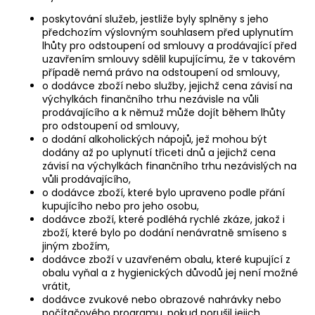
poskytování služeb, jestliže byly splněny s jeho
předchozím výslovným souhlasem před uplynutím
lhůty pro odstoupení od smlouvy a prodávající před
uzavřením smlouvy sdělil kupujícímu, že v takovém
případě nemá právo na odstoupení od smlouvy,
o dodávce zboží nebo služby, jejichž cena závisí na
výchylkách finančního trhu nezávisle na vůli
prodávajícího a k němuž může dojít během lhůty
pro odstoupení od smlouvy,
o dodání alkoholických nápojů, jež mohou být
dodány až po uplynutí třiceti dnů a jejichž cena
závisí na výchylkách finančního trhu nezávislých na
vůli prodávajícího,
o dodávce zboží, které bylo upraveno podle přání
kupujícího nebo pro jeho osobu,
dodávce zboží, které podléhá rychlé zkáze, jakož i
zboží, které bylo po dodání nenávratně smíseno s
jiným zbožím,
dodávce zboží v uzavřeném obalu, které kupující z
obalu vyňal a z hygienických důvodů jej není možné
vrátit,
dodávce zvukové nebo obrazové nahrávky nebo
počítačového programu, pokud porušil jejich