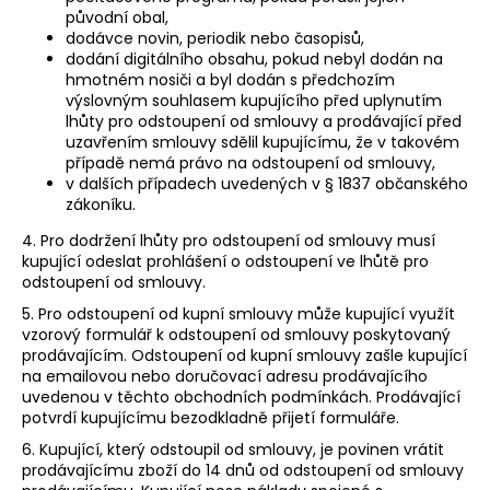
původní obal,
dodávce novin, periodik nebo časopisů,
dodání digitálního obsahu, pokud nebyl dodán na
hmotném nosiči a byl dodán s předchozím
výslovným souhlasem kupujícího před uplynutím
lhůty pro odstoupení od smlouvy a prodávající před
uzavřením smlouvy sdělil kupujícímu, že v takovém
případě nemá právo na odstoupení od smlouvy,
v dalších případech uvedených v § 1837 občanského
zákoníku.
4. Pro dodržení lhůty pro odstoupení od smlouvy musí
kupující odeslat prohlášení o odstoupení ve lhůtě pro
odstoupení od smlouvy.
5. Pro odstoupení od kupní smlouvy může kupující využít
vzorový formulář k odstoupení od smlouvy poskytovaný
prodávajícím. Odstoupení od kupní smlouvy zašle kupující
na emailovou nebo doručovací adresu prodávajícího
uvedenou v těchto obchodních podmínkách. Prodávající
potvrdí kupujícímu bezodkladně přijetí formuláře.
6. Kupující, který odstoupil od smlouvy, je povinen vrátit
prodávajícímu zboží do 14 dnů od odstoupení od smlouvy