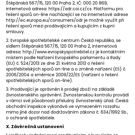
Štěpánská 567/15, 120 00 Praha 2, IČ: 000 20 869,
internetová adresa: https://adr.coi.cz/cs. Platformu pro
řešení sporů on-line nacházející se na internetové adrese
http://ec.europa.eu/consumers/odr je možné využít při
řešení sporů mezi prodávajícím a kupujícím z kupní
smlouvy.
2. Evropské spotřebitelské centrum Česká republika, se
sídlem Štěpánská 567/15, 120 00 Praha 2, internetová
adresa: http://www.evropskyspotrebitel.cz je kontaktním
místem podle Nařízení Evropského parlamentu a Rady
(EU) č. 524/2013 ze dne 21. května 2013 o řešení
spotřebitelských sporů on-line a o změně nařízení (ES) č.
2006/2004 a směrnice 2009/22/ES (nařízení o řešení
spotřebitelských sporů on-line).
3. Prodávající je oprávněn k prodeji zboží na základě
živnostenského oprávnění. Živnostenskou kontrolu provádí
v rámci své působnosti příslušný živnostenský úřad. Česká
obchodní inspekce vykonává ve vymezeném rozsahu
mimo jiné dozor nad dodržováním zákona č. 634/1992 Sb.,
o ochraně spotřebitele.
X. Závěrečná ustanovení