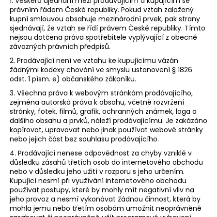
1. Veškerá ujednání mezi prodávajícím a kupujícím se
právním řádem České republiky. Pokud vztah založený
kupní smlouvou obsahuje mezinárodní prvek, pak strany
sjednávají, že vztah se řídí právem České republiky. Tímto
nejsou dotčena práva spotřebitele vyplývající z obecně
závazných právních předpisů.
2. Prodávající není ve vztahu ke kupujícímu vázán
žádnými kodexy chování ve smyslu ustanovení § 1826
odst. 1 písm. e) občanského zákoníku.
3. Všechna práva k webovým stránkám prodávajícího,
zejména autorská práva k obsahu, včetně rozvržení
stránky, fotek, filmů, grafik, ochranných známek, loga a
dalšího obsahu a prvků, náleží prodávajícímu. Je zakázáno
kopírovat, upravovat nebo jinak používat webové stránky
nebo jejich část bez souhlasu prodávajícího.
4. Prodávající nenese odpovědnost za chyby vzniklé v
důsledku zásahů třetích osob do internetového obchodu
nebo v důsledku jeho užití v rozporu s jeho určením.
Kupující nesmí při využívání internetového obchodu
používat postupy, které by mohly mít negativní vliv na
jeho provoz a nesmí vykonávat žádnou činnost, která by
mohla jemu nebo třetím osobám umožnit neoprávněně