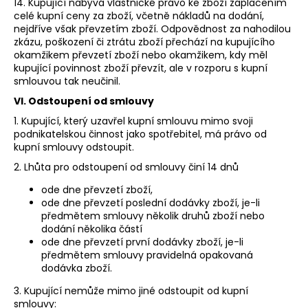
14. Kupující nabývá vlastnické právo ke zboží zaplacením
celé kupní ceny za zboží, včetně nákladů na dodání,
nejdříve však převzetím zboží. Odpovědnost za nahodilou
zkázu, poškození či ztrátu zboží přechází na kupujícího
okamžikem převzetí zboží nebo okamžikem, kdy měl
kupující povinnost zboží převzít, ale v rozporu s kupní
smlouvou tak neučinil.
VI. Odstoupení od smlouvy
1. Kupující, který uzavřel kupní smlouvu mimo svoji
podnikatelskou činnost jako spotřebitel, má právo od
kupní smlouvy odstoupit.
2. Lhůta pro odstoupení od smlouvy činí 14 dnů
ode dne převzetí zboží,
ode dne převzetí poslední dodávky zboží, je-li
předmětem smlouvy několik druhů zboží nebo
dodání několika částí
ode dne převzetí první dodávky zboží, je-li
předmětem smlouvy pravidelná opakovaná
dodávka zboží.
3. Kupující nemůže mimo jiné odstoupit od kupní
smlouvy: