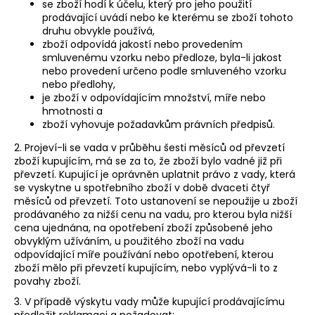
se zboží hodí k účelu, který pro jeho použití
prodávající uvádí nebo ke kterému se zboží tohoto
druhu obvykle používá,
zboží odpovídá jakostí nebo provedením
smluvenému vzorku nebo předloze, byla-li jakost
nebo provedení určeno podle smluveného vzorku
nebo předlohy,
je zboží v odpovídajícím množství, míře nebo
hmotnosti a
zboží vyhovuje požadavkům právních předpisů.
2. Projeví-li se vada v průběhu šesti měsíců od převzetí
zboží kupujícím, má se za to, že zboží bylo vadné již při
převzetí. Kupující je oprávněn uplatnit právo z vady, která
se vyskytne u spotřebního zboží v době dvaceti čtyř
měsíců od převzetí. Toto ustanovení se nepoužije u zboží
prodávaného za nižší cenu na vadu, pro kterou byla nižší
cena ujednána, na opotřebení zboží způsobené jeho
obvyklým užíváním, u použitého zboží na vadu
odpovídající míře používání nebo opotřebení, kterou
zboží mělo při převzetí kupujícím, nebo vyplývá-li to z
povahy zboží.
3. V případě výskytu vady může kupující prodávajícímu
předložit reklamaci a požadovat: