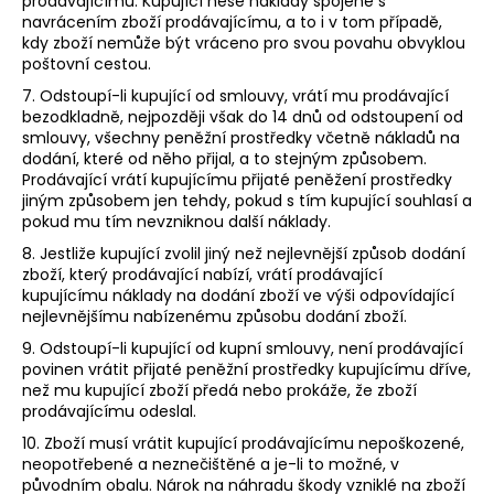
prodávajícímu. Kupující nese náklady spojené s
navrácením zboží prodávajícímu, a to i v tom případě,
kdy zboží nemůže být vráceno pro svou povahu obvyklou
poštovní cestou.
7. Odstoupí-li kupující od smlouvy, vrátí mu prodávající
bezodkladně, nejpozději však do 14 dnů od odstoupení od
smlouvy, všechny peněžní prostředky včetně nákladů na
dodání, které od něho přijal, a to stejným způsobem.
Prodávající vrátí kupujícímu přijaté peněžení prostředky
jiným způsobem jen tehdy, pokud s tím kupující souhlasí a
pokud mu tím nevzniknou další náklady.
8. Jestliže kupující zvolil jiný než nejlevnější způsob dodání
zboží, který prodávající nabízí, vrátí prodávající
kupujícímu náklady na dodání zboží ve výši odpovídající
nejlevnějšímu nabízenému způsobu dodání zboží.
9. Odstoupí-li kupující od kupní smlouvy, není prodávající
povinen vrátit přijaté peněžní prostředky kupujícímu dříve,
než mu kupující zboží předá nebo prokáže, že zboží
prodávajícímu odeslal.
10. Zboží musí vrátit kupující prodávajícímu nepoškozené,
neopotřebené a neznečištěné a je-li to možné, v
původním obalu. Nárok na náhradu škody vzniklé na zboží