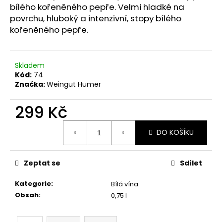
č
bílého kořeněného pepře. Velmi hladké na
u
povrchu, hluboký a intenzivní, stopy bílého
j
kořeněného pepře.
e
m
e
Skladem
Kód:
74
Značka:
Weingut Humer
RIESLING
QUALITATSWEIN
TROCKEN
299 Kč
259
Kč
Měrná
DO KOŠÍKU
cena:
Zeptat se
Sdílet
Kategorie
:
Bílá vína
Obsah
:
0,75 l