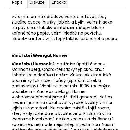
Popis
Diskuze
Značka
Výrazná, jemná odrůdová vůně, chuťové stopy
žlutého ovoce, hrušky, jablek, a bylin. Velmi hladké
na povrchu, hluboký a intenzivní, stopy bílého
kořeněného pepře. Velmi hladké na povrchu,
hluboký a intenzivní, stopy bílého kořeněného pepře.
Vinařství Weingut Humer
Vinařství Humer
leží na jižním úpatí hřebenu
Manhartsberg. Charakteristicky typickou chuť
tohoto kraje dodávají našim vínům jak klimatické
podmínky tak složení půdy (spraš, jíl, písek a
naplaveniny). Vinařství je od roku 1996 rodinným
podnikem – Andreas a Margit Humer.
V obhospodařování jsme již třetí generací. Našim
heslem je snaha dosahovat vysoké kvality vín i při
jejich různorodosti. Na prvním místě stojí hrozen,
který vždy rozhoduje o kvalitě vína. Příslušná vína
vyrábíme kombinací našich znalostí a zkušeností
společně s nejmodernější sklepní technikou. Naším
dalším úkolem je obdělávat 21ha vinic s ohledem na