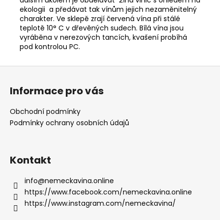
ekologii a předávat tak vínům jejich nezaměnitelný
charakter. Ve sklepě zrají červená vína při stálé
teplotě 10° C v dřevěných sudech. Bílá vína jsou
vyráběna v nerezových tancích, kvašení probíhá
pod kontrolou PC.
Z
á
Informace pro vás
p
a
Obchodní podmínky
t
Podmínky ochrany osobních údajů
í
Kontakt
info
@
nemeckavina.online
https://www.facebook.com/nemeckavina.online
https://www.instagram.com/nemeckavina/