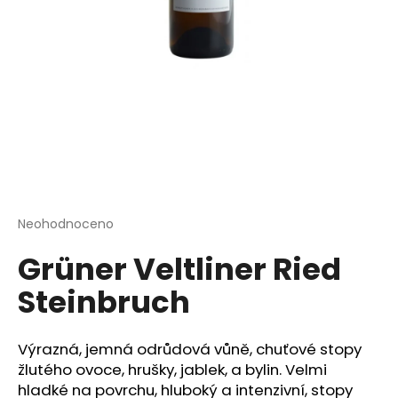
a
j
í
t
?
HLEDAT
Průměrné
Neohodnoceno
Podrobnosti hodnocení
hodnocení
Grüner Veltliner Ried
produktu
je
D
Steinbruch
0,0
o
z
p
5
o
hvězdiček.
Výrazná, jemná odrůdová vůně, chuťové stopy
r
žlutého ovoce, hrušky, jablek, a bylin. Velmi
u
hladké na povrchu, hluboký a intenzivní, stopy