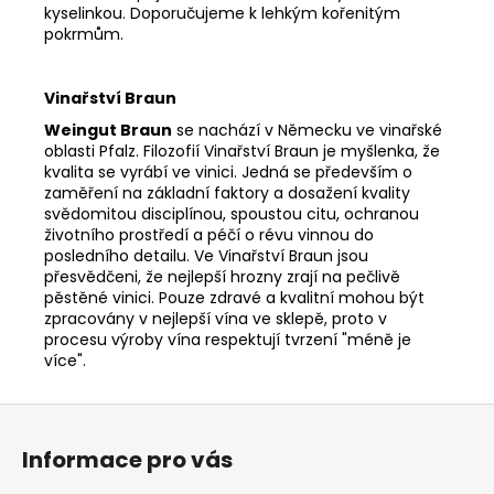
kyselinkou. Doporučujeme k lehkým kořenitým
pokrmům.
Vinařství Braun
Weingut Braun
se nachází v Německu ve vinařské
oblasti Pfalz. Filozofií Vinařství Braun je myšlenka, že
kvalita se vyrábí ve vinici. Jedná se především o
zaměření na základní faktory a dosažení kvality
svědomitou disciplínou, spoustou citu, ochranou
životního prostředí a péčí o révu vinnou do
posledního detailu. Ve Vinařství Braun jsou
přesvědčeni, že nejlepší hrozny zrají na pečlivě
pěstěné vinici. Pouze zdravé a kvalitní mohou být
zpracovány v nejlepší vína ve sklepě, proto v
procesu výroby vína respektují tvrzení "méně je
více".
Z
á
Informace pro vás
p