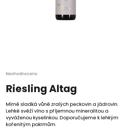
a
j
í
t
?
HLEDAT
Průměrné
Neohodnoceno
Podrobnosti hodnocení
hodnocení
Riesling Altag
produktu
je
D
0,0
o
z
Mírně sladká vůně zralých peckovin a jádrovin.
p
5
Lehké svěží víno s příjemnou mineralitou a
o
hvězdiček.
vyváženou kyselinkou. Doporučujeme k lehkým
r
kořenitým pokrmům.
u