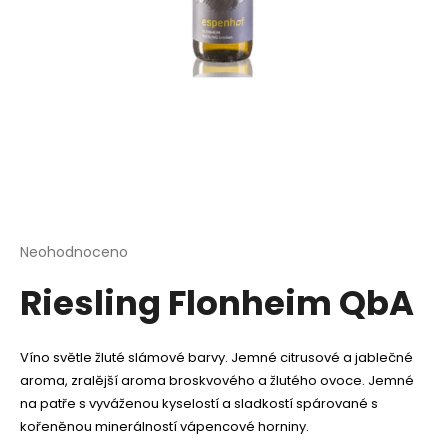
a
j
í
t
?
HLEDAT
Průměrné
Neohodnoceno
Podrobnosti hodnocení
hodnocení
Riesling Flonheim QbA
produktu
je
D
0,0
o
z
Víno světle žluté slámové barvy. Jemné citrusové a jablečné
p
5
aroma, zralější aroma broskvového a žlutého ovoce. Jemné
o
hvězdiček.
r
na patře s vyváženou kyselostí a sladkostí spárované s
u
kořeněnou minerálností vápencové horniny.