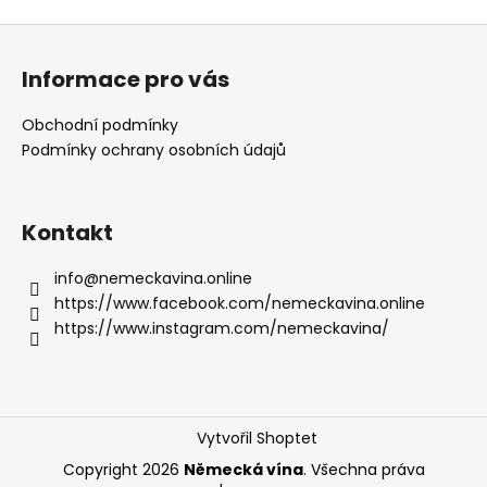
Z
á
Informace pro vás
p
a
Obchodní podmínky
t
Podmínky ochrany osobních údajů
í
Kontakt
info
@
nemeckavina.online
https://www.facebook.com/nemeckavina.online
https://www.instagram.com/nemeckavina/
Vytvořil Shoptet
Copyright 2026
Německá vína
. Všechna práva