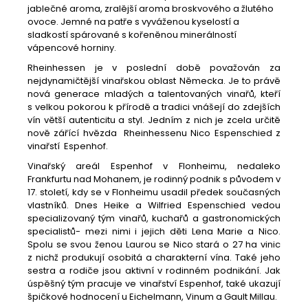
jablečné aroma, zralější aroma broskvového a žlutého
ovoce. Jemné na patře s vyváženou kyselostí a
sladkostí spárované s kořeněnou minerálností
vápencové horniny.
Rheinhessen je v poslední době považován za
nejdynamičtější vinařskou oblast Německa. Je to právě
nová generace mladých a talentovaných vinařů, kteří
s velkou pokorou k přírodě a tradici vnášejí do zdejších
vín větší autenticitu a styl. Jedním z nich je zcela určitě
nově zářící hvězda Rheinhessenu Nico Espenschied z
vinařstí Espenhof.
Vinařský areál Espenhof v Flonheimu, nedaleko
Frankfurtu nad Mohanem, je rodinný podnik s původem v
17. století, kdy se v Flonheimu usadil předek současných
vlastníků. Dnes Heike a Wilfried Espenschied vedou
specializovaný tým vinařů, kuchařů a gastronomických
specialistů- mezi nimi i jejich děti Lena Marie a Nico.
Spolu se svou ženou Laurou se Nico stará o 27 ha vinic
z nichž produkují osobitá a charakterní vína. Také jeho
sestra a rodiče jsou aktivní v rodinném podnikání. Jak
úspěšný tým pracuje ve vinařství Espenhof, také ukazují
špičkové hodnocení u Eichelmann, Vinum a Gault Millau.