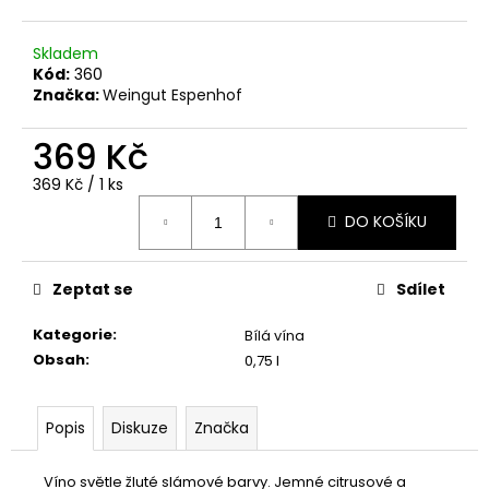
č
u
j
Skladem
e
Kód:
360
Značka:
Weingut Espenhof
m
e
369 Kč
Měrná
369 Kč / 1 ks
TERRES
cena:
ROUGE
DO KOŠÍKU
AOP
VENTOUX
ROUGE
Zeptat se
Sdílet
299
Kč
Kategorie
:
Bílá vína
Obsah
:
0,75 l
Popis
Diskuze
Značka
Víno světle žluté slámové barvy. Jemné citrusové a