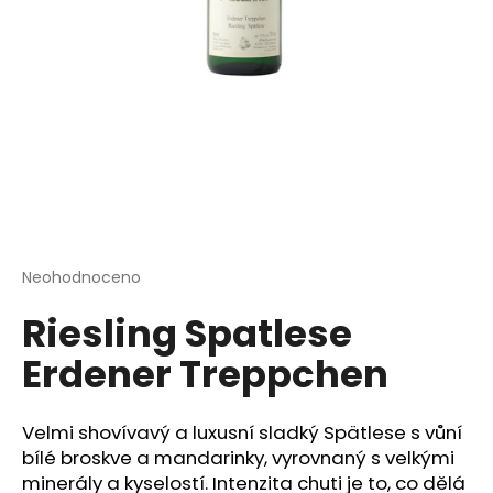
a
j
í
t
?
HLEDAT
Průměrné
Neohodnoceno
Podrobnosti hodnocení
hodnocení
Riesling Spatlese
produktu
je
D
Erdener Treppchen
0,0
o
z
p
5
o
hvězdiček.
Velmi shovívavý a luxusní sladký Spätlese s vůní
r
bílé broskve a mandarinky, vyrovnaný s velkými
u
minerály a kyselostí. Intenzita chuti je to, co dělá