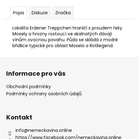
Popis
Diskuze
Značka
Lokalita Erdener Treppchen hraničí s proudem řeky
Mosely a hrozny rostoucí ve skalnatých dávají
vínům ovocnou povahu. Půda se skládá z modré
břidlice typické pro oblast Mosela a Rotliegend.
Z
á
Informace pro vás
p
a
Obchodní podmínky
t
Podmínky ochrany osobních údajů
í
Kontakt
info
@
nemeckavina.online
https://www.facebook.com/nemeckavina.online