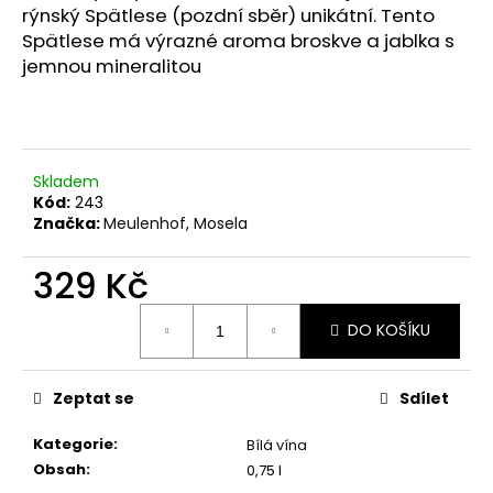
č
rýnský Spätlese (pozdní sběr) unikátní. Tento
u
Spätlese má výrazné aroma broskve a jablka s
j
jemnou mineralitou
e
m
e
Skladem
PINOT
Kód:
243
NOIR
Značka:
Meulenhof, Mosela
IGP
MEDITERRANNE
329 Kč
279
Kč
Původně:
Měrná
290
DO KOŠÍKU
cena:
Kč
Zeptat se
Sdílet
Kategorie
:
Bílá vína
Obsah
:
0,75 l