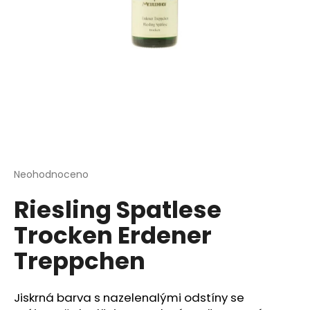
a
j
í
t
?
HLEDAT
Průměrné
Neohodnoceno
Podrobnosti hodnocení
hodnocení
Riesling Spatlese
produktu
je
D
Trocken Erdener
0,0
o
z
p
Treppchen
5
o
hvězdiček.
r
u
Jiskrná barva s nazelenalými odstíny se