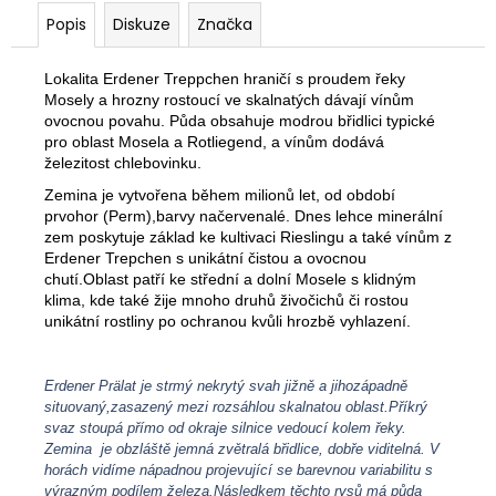
Popis
Diskuze
Značka
Lokalita Erdener Treppchen hraničí s proudem řeky
Mosely a hrozny rostoucí ve skalnatých dávají vínům
ovocnou povahu. Půda obsahuje modrou břidlici typické
pro oblast Mosela a Rotliegend, a vínům dodává
železitost chlebovinku.
Zemina je vytvořena během milionů let, od období
prvohor (Perm),barvy načervenalé. Dnes lehce minerální
zem poskytuje základ ke kultivaci Rieslingu a také vínům z
Erdener Trepchen s unikátní čistou a ovocnou
chutí.Oblast patří ke střední a dolní Mosele s klidným
klima, kde také žije mnoho druhů živočichů či rostou
unikátní rostliny po ochranou kvůli hrozbě vyhlazení.
Erdener Prälat je strmý nekrytý svah jižně a jihozápadně
situovaný,zasazený mezi rozsáhlou skalnatou oblast.Příkrý
svaz stoupá přímo od okraje silnice vedoucí kolem řeky.
Zemina je obzláště jemná zvětralá břidlice, dobře viditelná. V
horách vidíme nápadnou projevující se barevnou variabilitu s
výrazným podílem železa.Následkem těchto rysů má půda