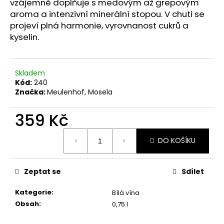
č
vzájemně doplňuje s medovým až grepovým
u
aroma a intenzivní minerální stopou. V chuti se
j
projeví plná harmonie, vyrovnanost cukrů a
e
kyselin.
m
e
Skladem
Kód:
240
RIESLING
Značka:
Meulenhof, Mosela
SPATLESE
TROCKEN
GROSSES
359 Kč
GEWACHS
Měrná
599
DO KOŠÍKU
Kč
cena:
Původně:
630
Kč
Zeptat se
Sdílet
Kategorie
:
Bílá vína
Obsah
:
0,75 l