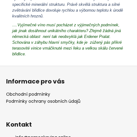
specifické minerální strukturu. Právě skvělá struktura a silné
zvětrávání břidlice dovoluje rychlou a výbornou teplotu k úrodě
kvalitních hroznů.
….Vyjímečné víno musí pocházet z výjimečných podmínek,
jak jinak dosáhnout unikátního charakteru? Zřejmě žádná jiná
německá oblast není tak neobvyklá jak Erdener Pralat.
Schována v záhybu hlavní smyčky, kde je zúžený pás příkré
terasovité vinice vmáčknuté mezi řeku a velkou skálu červené
břidlice.
Z
á
Informace pro vás
p
a
Obchodní podmínky
t
Podmínky ochrany osobních údajů
í
Kontakt