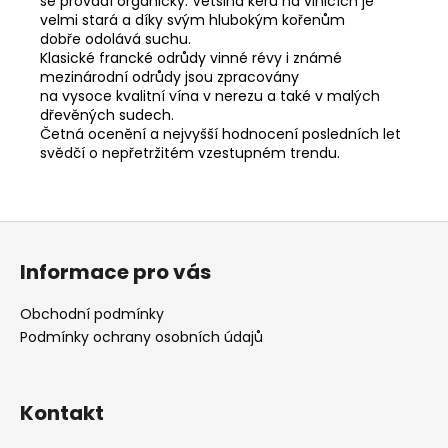
se provádí organicky. Většina keřů na vinicích je
velmi stará a díky svým hlubokým kořenům
dobře odolává suchu.
Klasické francké odrůdy vinné révy i známé
mezinárodní odrůdy jsou zpracovány
na vysoce kvalitní vína v nerezu a také v malých
dřevěných sudech.
Četná ocenění a nejvyšší hodnocení posledních let
svědčí o nepřetržitém vzestupném trendu.
Z
á
Informace pro vás
p
a
Obchodní podmínky
t
Podmínky ochrany osobních údajů
í
Kontakt