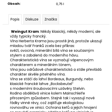
Obsah
:
0,75 l
Popis
Diskuze
Značka
Weingut Kram
: Někdy klasický, někdy moderní, ale
vždy typicky francký.
Vína Herberta Krama jsou prostě jiná, protože ukazují
mladou tvář Franků zcela bez příkras:
svěží, ovocná, minerální bílá vína se současným
stylem a zabalená do moderního hávu.
Charakteristická vína se vyznačují vápencovým
charakterem a minerálním tónem,
Vína jsou odrůdově charakteristická a stále převládá
charakter skvěle pitelného vína.
Vína se stáčí do lahví Bordeaux, Burgundy, nebo
klasické francké lahve „Bocksbeutel“
s moderními šroubovacími uzávěry Stelvin.
Rodina obdělává vinice kolem Mainschleife
přirozeným způsobem. Stejně tak i vysazují nové
řádky vinné révy, což zajišťuje ekologickou
rovnováhu ve vinici. Ochrana keřů a jejich hnojení