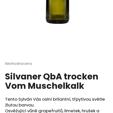
a
j
í
t
?
HLEDAT
Průměrné
Neohodnoceno
Podrobnosti hodnocení
hodnocení
Silvaner QbA trocken
produktu
je
D
Vom Muschelkalk
0,0
o
z
p
5
o
hvězdiček.
Tento Sylván Vás oslní brilantní, třpytivou světle
r
žlutou barvou.
u
Osvěžující vůně grapefruitů, limetek, hrušek a