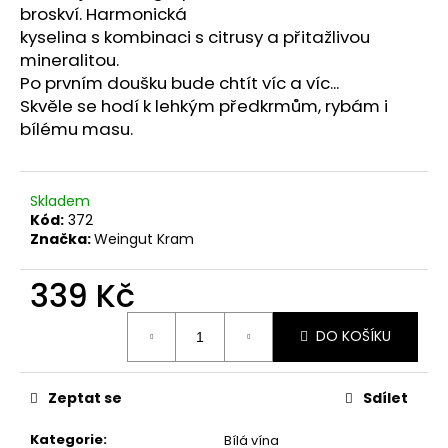
č
broskví. Harmonická
u
kyselina s kombinaci s citrusy a přitažlivou
j
mineralitou.
e
Po prvním doušku bude chtít víc a víc...
m
Skvěle se hodí k lehkým předkrmům, rybám i
e
bílému masu.
RIVANER
QUALITATSWEIN
Skladem
TROCKEN
Kód:
372
259
Značka:
Weingut Kram
Kč
339 Kč
Měrná
DO KOŠÍKU
cena:
Zeptat se
Sdílet
Kategorie
:
Bílá vína