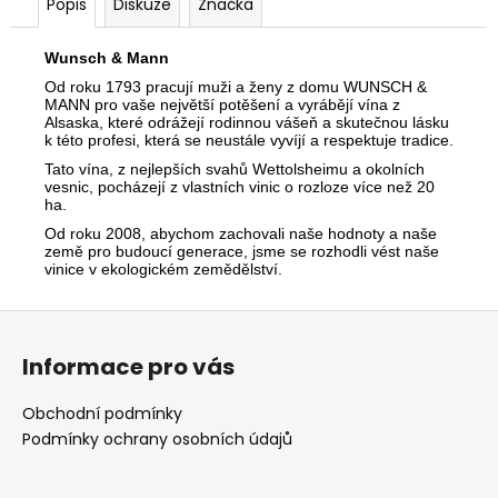
Popis
Diskuze
Značka
Wunsch & Mann
Od roku 1793 pracují muži a ženy z domu WUNSCH &
MANN pro vaše největší potěšení a vyrábějí vína z
Alsaska, které odrážejí rodinnou vášeň a skutečnou lásku
k této profesi, která se neustále vyvíjí a respektuje tradice.
Tato vína, z nejlepších svahů Wettolsheimu a okolních
vesnic, pocházejí z vlastních vinic o rozloze více než 20
ha.
Od roku 2008, abychom zachovali naše hodnoty a naše
země pro budoucí generace, jsme se rozhodli vést naše
vinice v ekologickém zemědělství.
Z
á
Informace pro vás
p
a
Obchodní podmínky
t
Podmínky ochrany osobních údajů
í