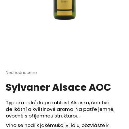
a
j
í
t
?
HLEDAT
Průměrné
Neohodnoceno
Podrobnosti hodnocení
hodnocení
Sylvaner Alsace AOC
produktu
je
D
0,0
o
z
Typická odrůda pro oblast Alsasko, čerstvé
p
5
delikátní a květinové aroma. Na patře jemné,
o
hvězdiček.
ovocné s příjemnou strukturou.
r
u
Víno se hodí k jakémukoliv jídlu, obzvláště k