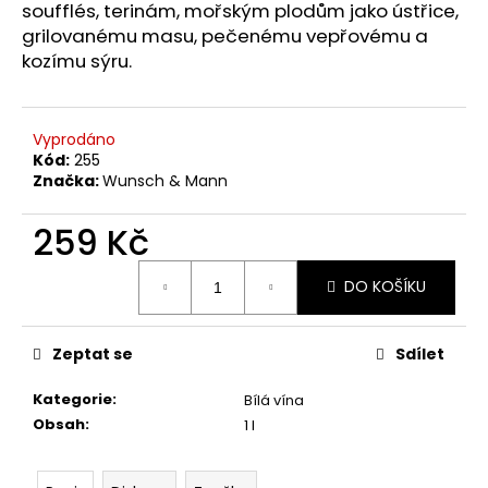
č
soufflés, terinám, mořským plodům jako ústřice,
u
grilovanému masu, pečenému vepřovému a
j
kozímu sýru.
e
m
e
Vyprodáno
Kód:
255
Značka:
Wunsch & Mann
WEINVIERTEL
DAC
GRÜNER
259 Kč
VELTLINER
Měrná
339
DO KOŠÍKU
Kč
cena:
Původně:
390
Kč
Zeptat se
Sdílet
Kategorie
:
Bílá vína
Obsah
:
1 l