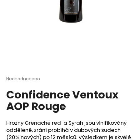
a
j
í
t
?
HLEDAT
Průměrné
Neohodnoceno
Podrobnosti hodnocení
hodnocení
Confidence Ventoux
produktu
je
D
AOP Rouge
0,0
o
z
p
5
o
hvězdiček.
Hrozny Grenache red a Syrah jsou vinifikovány
r
odděleně, zrání probíhá v dubových sudech
u
(20% nových) po 12 měsíců. Výsledkem je skvělé