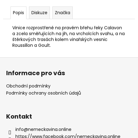
Popis
Diskuze
Značka
Vinice rozprostřené na pravém břehu řeky Calavon
a zcela směřujících na jih, na vrcholcích svahu, a na
štěrkových trasách kolem vinařských vesnic
Roussillon a Goult.
Z
á
Informace pro vás
p
a
Obchodní podmínky
t
Podmínky ochrany osobních údajů
í
Kontakt
info
@
nemeckavina.online
https://www.facebook.com/nemeckavina.online