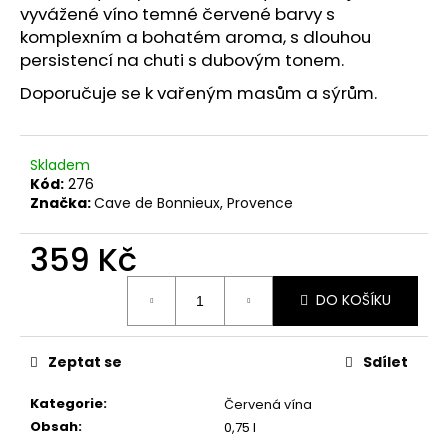
č
vyvážené víno temné červené barvy s
u
komplexním a bohatém aroma, s dlouhou
j
persistencí na chuti s dubovým tonem.
e
m
Doporučuje se k vařeným masům a sýrům.
e
Skladem
PINOT
Kód:
276
NOIR
Značka:
Cave de Bonnieux, Provence
IGP
MEDITERRANNE
359 Kč
279
Kč
Původně:
Měrná
290
DO KOŠÍKU
cena:
Kč
Zeptat se
Sdílet
Kategorie
:
Červená vína
Obsah
:
0,75 l