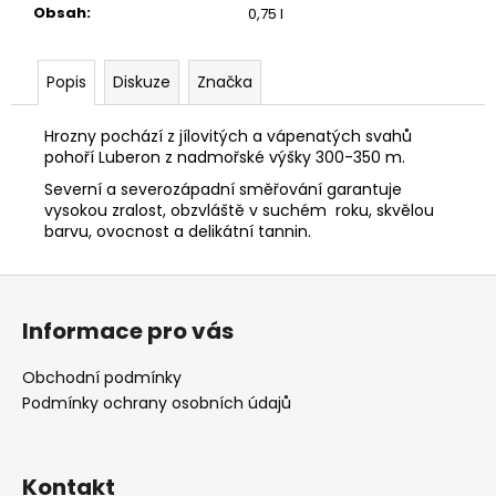
Obsah
:
0,75 l
Popis
Diskuze
Značka
Hrozny pochází z jílovitých a vápenatých svahů
pohoří Luberon z nadmořské výšky 300-350 m.
Severní a severozápadní směřování garantuje
vysokou zralost, obzvláště v suchém roku, skvělou
barvu, ovocnost a delikátní tannin.
Z
á
Informace pro vás
p
a
Obchodní podmínky
t
Podmínky ochrany osobních údajů
í
Kontakt