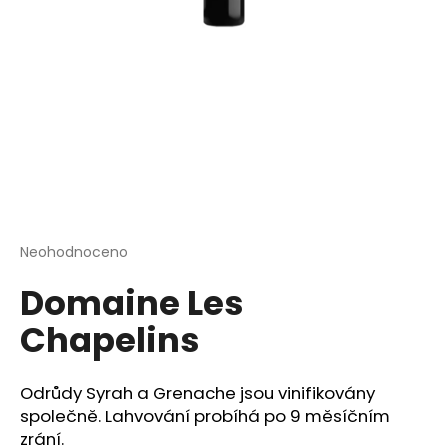
a
j
í
t
?
HLEDAT
Průměrné
Neohodnoceno
Podrobnosti hodnocení
hodnocení
Domaine Les
produktu
je
D
Chapelins
0,0
o
z
p
5
o
hvězdiček.
Odrůdy Syrah a Grenache jsou vinifikovány
r
společně. Lahvování probíhá po 9 měsíčním
u
zrání.