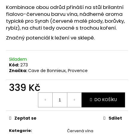
č
u
Kombinace obou odrůd přináší na stůl brilantní
j
fialovo-červenou barvu vína, nádherné aroma
e
typické pro Syrah (červené malé plody, borůvky,
m
rybíz), na chuti tedy ovocné s trochou koření.
e
Značný potenciál k ležení ve sklepě.
PINOT
NOIR
Skladem
IGP
Kód:
273
MEDITERRANNE
Značka:
Cave de Bonnieux, Provence
279
Kč
339 Kč
Původně:
290
Kč
Měrná
DO KOŠÍKU
cena:
Zeptat se
Sdílet
Kategorie
:
Červená vína