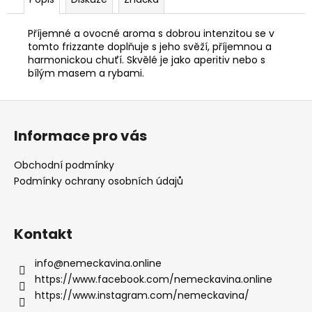
Příjemné a ovocné aroma s dobrou intenzitou se v
tomto frizzante doplňuje s jeho svěží, příjemnou a
harmonickou chuťí. Skvělé je jako aperitiv nebo s
bílým masem a rybami.
Z
á
Informace pro vás
p
a
Obchodní podmínky
t
Podmínky ochrany osobních údajů
í
Kontakt
info
@
nemeckavina.online
https://www.facebook.com/nemeckavina.online
https://www.instagram.com/nemeckavina/