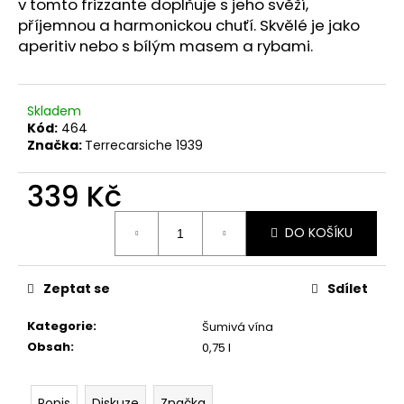
č
v tomto frizzante doplňuje s jeho svěží,
u
příjemnou a harmonickou chuťí. Skvělé je jako
j
aperitiv nebo s bílým masem a rybami.
e
m
e
Skladem
Kód:
464
Značka:
Terrecarsiche 1939
RIESLING
QUALITATSWEIN
TROCKEN
339 Kč
259
Měrná
Kč
DO KOŠÍKU
cena:
Zeptat se
Sdílet
Kategorie
:
Šumivá vína
Obsah
:
0,75 l
Popis
Diskuze
Značka