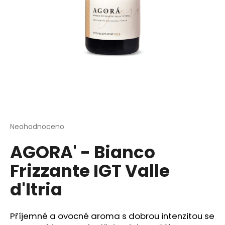
a
j
í
t
?
HLEDAT
Průměrné
Neohodnoceno
Podrobnosti hodnocení
hodnocení
AGORA' - Bianco
produktu
je
D
Frizzante IGT Valle
0,0
o
z
p
d'Itria
5
o
hvězdiček.
r
u
Příjemné a ovocné aroma s dobrou intenzitou se