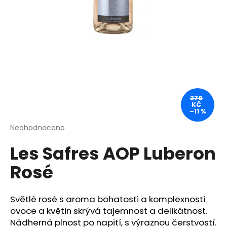
a
j
í
t
?
270
KČ
–11 %
HLEDAT
Průměrné
Neohodnoceno
Podrobnosti hodnocení
hodnocení
Les Safres AOP Luberon
produktu
je
D
Rosé
0,0
o
z
p
5
o
hvězdiček.
Světlé rosé s aroma bohatosti a komplexnosti
r
ovoce a květin skrývá tajemnost a delikátnost.
u
Nádherná plnost po napití, s výraznou čerstvostí.