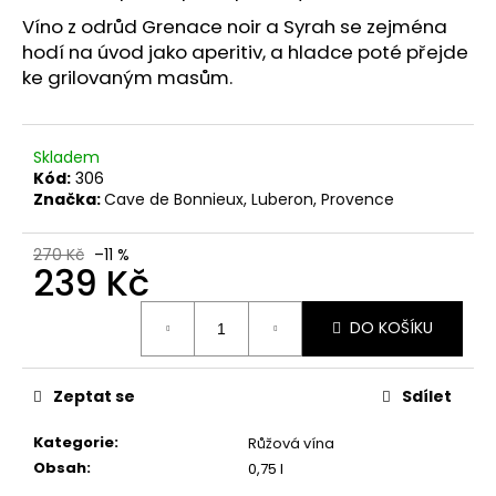
č
u
Víno z odrůd Grenace noir a Syrah se zejména
j
hodí na úvod jako aperitiv, a hladce poté přejde
e
ke grilovaným masům.
m
e
Skladem
Kód:
306
RIESLING
Značka:
Cave de Bonnieux, Luberon, Provence
WEHLENER
SONNEUHR
GROSSES
270 Kč
–11 %
GEWACHS
239 Kč
489
Měrná
Kč
DO KOŠÍKU
cena:
Zeptat se
Sdílet
Kategorie
:
Růžová vína
Obsah
:
0,75 l