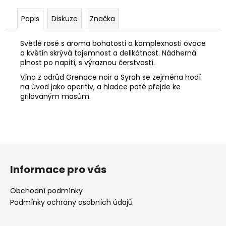
Popis
Diskuze
Značka
Světlé rosé s aroma bohatosti a komplexnosti ovoce
a květin skrývá tajemnost a delikátnost. Nádherná
plnost po napití, s výraznou čerstvostí.
Víno z odrůd Grenace noir a Syrah se zejména hodí
na úvod jako aperitiv, a hladce poté přejde ke
grilovaným masům.
Z
á
Informace pro vás
p
a
Obchodní podmínky
t
Podmínky ochrany osobních údajů
í